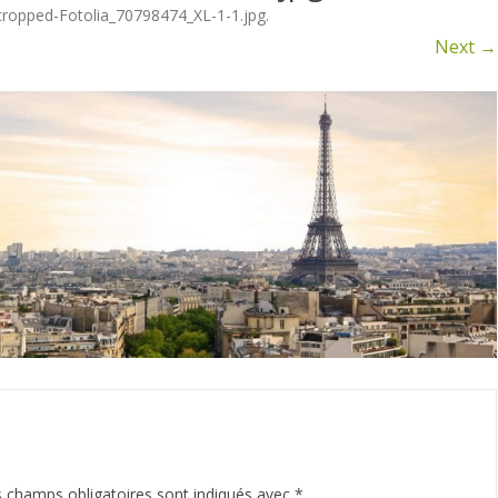
COMMUNES
ENTRETIEN IMM
cropped-Fotolia_70798474_XL-1-1.jpg
.
Next →
 champs obligatoires sont indiqués avec
*