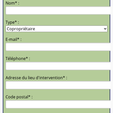
Nom* :
Type* :
E-mail* :
Téléphone* :
Adresse du lieu d'intervention* :
Code postal* :