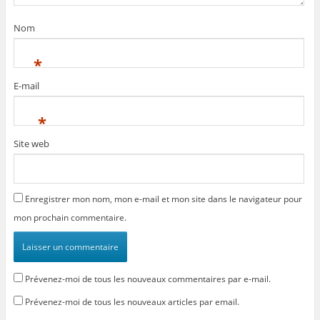
f
ê
t
t
e
t
r
r
n
r
e
e
Nom
ê
e
)
)
t
)
r
e
*
)
E-mail
*
Site web
Enregistrer mon nom, mon e-mail et mon site dans le navigateur pour
mon prochain commentaire.
Prévenez-moi de tous les nouveaux commentaires par e-mail.
Prévenez-moi de tous les nouveaux articles par email.