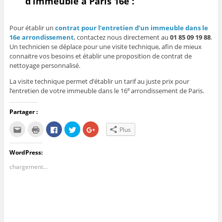
d’immeuble à Paris 16e :
Pour établir un
contrat pour l’entretien d’un immeuble dans le
16e arrondissement
, contactez nous directement au
01 85 09 19 88
.
Un technicien se déplace pour une visite technique, afin de mieux
connaitre vos besoins et établir une proposition de contrat de
nettoyage personnalisé.
La visite technique permet d’établir un
tarif au juste prix pour
l’entretien de votre immeuble dans le 16
arrondissement de Paris.
e
Partager :
C
C
C
C
C
Plus
l
l
l
l
l
i
i
i
i
i
q
q
q
q
q
u
u
u
u
u
WordPress:
e
e
e
e
e
z
r
z
z
z
chargement…
p
p
p
p
p
o
o
o
o
o
u
u
u
u
u
r
r
r
r
r
e
i
p
p
p
n
m
a
a
a
v
p
r
r
r
o
r
t
t
t
y
i
a
a
a