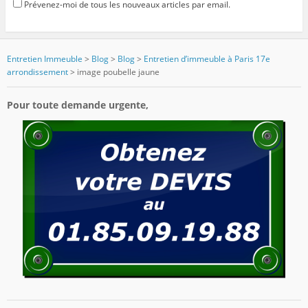
Prévenez-moi de tous les nouveaux articles par email.
Entretien Immeuble
>
Blog
>
Blog
>
Entretien d’immeuble à Paris 17e
arrondissement
>
image poubelle jaune
Pour toute demande urgente,