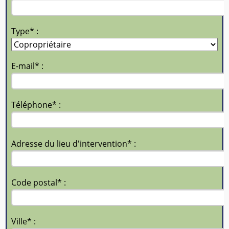
Type* :
E-mail* :
Téléphone* :
Adresse du lieu d'intervention* :
Code postal* :
Ville* :