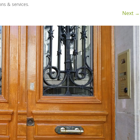
COMMUNES
ENTRETIEN IMM
ons & services
.
Next →